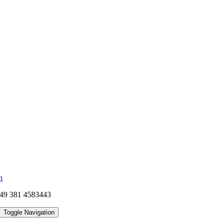
n
49 381 4583443
Toggle Navigation