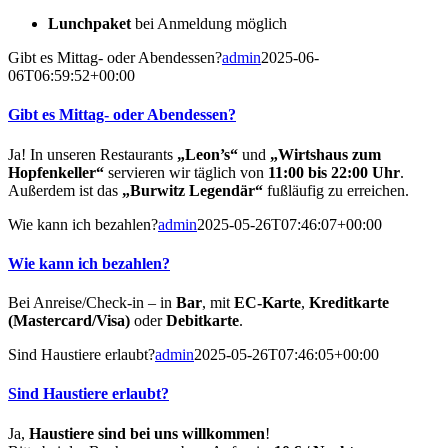
Lunchpaket
bei Anmeldung möglich
Gibt es Mittag- oder Abendessen?
admin
2025-06-
06T06:59:52+00:00
Gibt es Mittag- oder Abendessen?
Ja! In unseren Restaurants
„Leon’s“
und
„Wirtshaus zum
Hopfenkeller“
servieren wir täglich von
11:00 bis 22:00 Uhr
.
Außerdem ist das
„Burwitz Legendär“
fußläufig zu erreichen.
Wie kann ich bezahlen?
admin
2025-05-26T07:46:07+00:00
Wie kann ich bezahlen?
Bei Anreise/Check-in – in
Bar
, mit
EC-Karte
,
Kreditkarte
(Mastercard/Visa)
oder
Debitkarte
.
Sind Haustiere erlaubt?
admin
2025-05-26T07:46:05+00:00
Sind Haustiere erlaubt?
Ja,
Haustiere sind bei uns willkommen
!